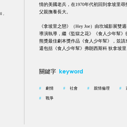
情的美國老兵，在1970年代初回到拿坡里
父親撫養長大。
i ,
《拿坡里之戀》（Hey Joe）由坎城影展雙週導演獎
導演執導，繼《監獄之花》《食人少年幫》
熊獎最佳劇本獎作品《食人少年幫》，並請
還包括《食人少年幫》弗朗西斯科 狄拿坡里（Fran
keyword
關鍵字
#
劇情
#
社會
#
親情倫理
#
#
戰爭