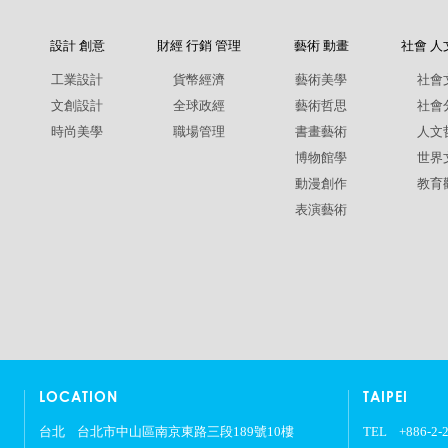
設計 創意
財經 行銷 管理
藝術 動畫
社會 人
工業設計
貨幣經濟
藝術美學
社會
文創設計
全球政經
藝術哲思
社會
時尚美學
職場管理
書畫藝術
人文
博物館學
世界
動漫創作
教育
表演藝術
LOCATION
TAIPEI
台北
台北市中山區南京東路三段189號10樓
TEL
+886-2-