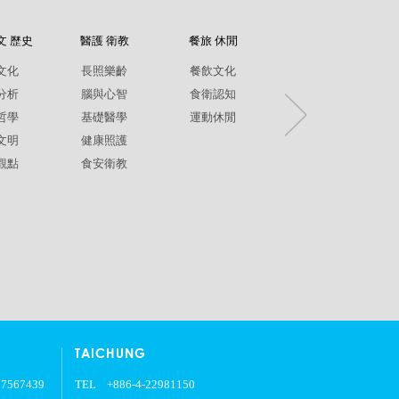
文 歷史
醫護 衛教
餐旅 休閒
紀錄片
文化
長照樂齡
餐飲文化
環境生態
分析
腦與心智
食衛認知
兩性平權
哲學
基礎醫學
運動休閒
社政人文
文明
健康照護
生命關懷
觀點
食安衛教
疾病保健
銀髮樂齡
TAICHUNG
27567439
TEL
+886-4-22981150