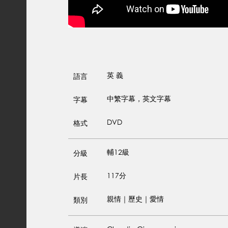
英
義
語言
中繁字幕，英文字幕
字幕
DVD
格式
輔12級
分級
117分
片長
親情｜歷史｜愛情
類別