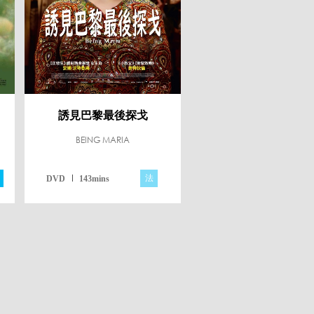
誘見巴黎最後探戈
BEING MARIA
法
DVD
143mins