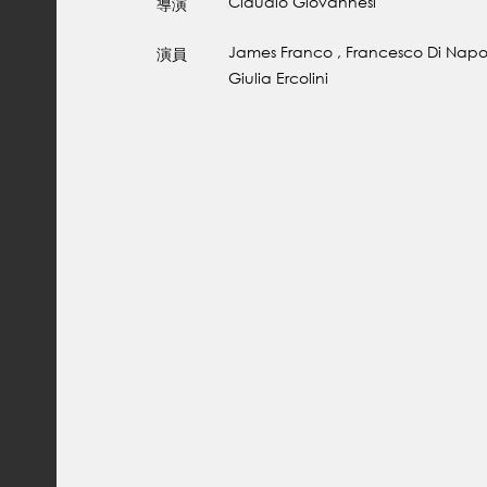
Claudio Giovannesi
導演
James Franco , Francesco Di Napol
演員
Giulia Ercolini