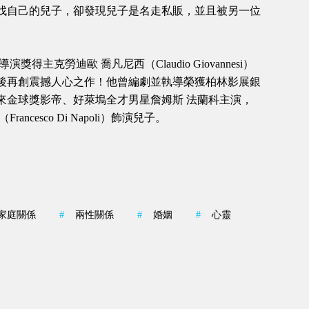
尋找自己的兒子，卻發現兒子是名走私販，並且被另一位
得主克勞迪歐 喬凡尼西（Claudio Giovannesi）
後再創震撼人心之作！他曾編劇並執導榮獲柏林影展銀
來金球獎影帝、好萊塢全才男星詹姆斯 法蘭科主演，
cesco Di Napoli）飾演兒子。
家庭關係
#
兩性關係
#
婚姻
#
心靈