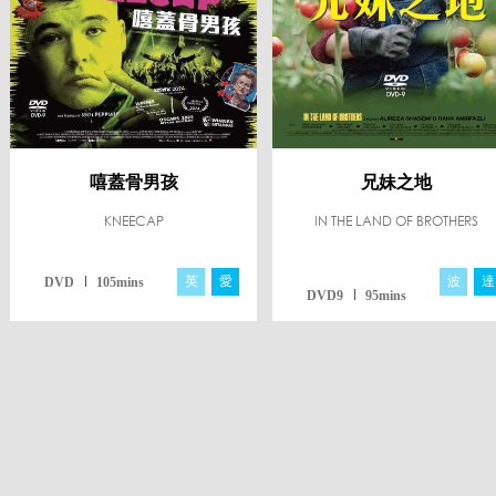
嘻蓋骨男孩
兄妹之地
KNEECAP
IN THE LAND OF BROTHERS
英
愛
波
達
DVD
105mins
DVD9
95mins
哈