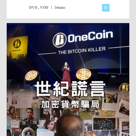
英
DVD , VOD
54mins