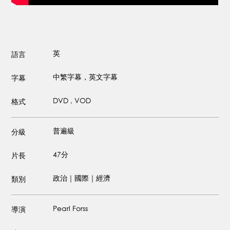
英
語言
中繁字幕，英文字幕
字幕
DVD , VOD
格式
普遍級
分級
47分
片長
政治｜國際｜經濟
類別
Pearl Forss
導演