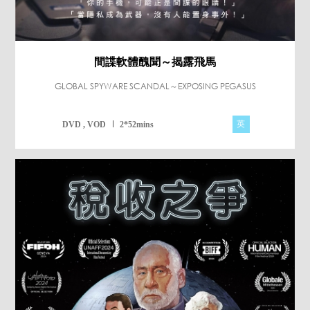
間諜軟體醜聞～揭露飛馬
GLOBAL SPYWARE SCANDAL～EXPOSING PEGASUS
英
DVD , VOD
2*52mins