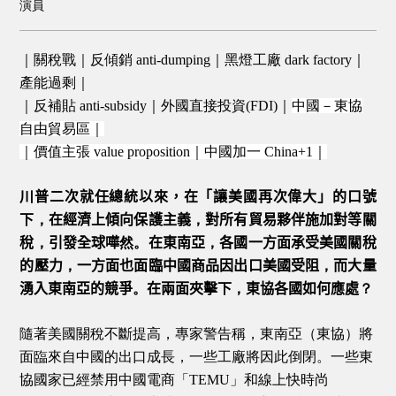
演員
｜關稅戰｜反傾銷 anti-dumping｜黑燈工廠
dark factory
｜
產能過剩｜
｜反補貼 anti-subsidy｜外國直接投資(FDI)｜
中國－東協
自由貿易區｜
｜價值主張
value proposition
｜中國加一
China+1
｜
川普二次就任總統以來，在「讓美國再次偉大」的口號
下
，
在經濟上傾向保護主義
，
對所有貿易夥伴施加對等關
稅
，
引發全球嘩
然。
在東南亞
，
各國一方面承受美國關稅
的壓力
，
一方面也面臨中國商品因出口美國受阻
，
而大量
湧入東南亞的競爭
。
在兩面夾擊下
，
東協各國如何應處
？
隨著美國關稅不斷提高，專家警告稱，東南亞（東協）將
面臨來自中國的出口成長，一些工廠將因此倒閉。一些東
協國家已經禁用中國電商「TEMU」和線上快時尚