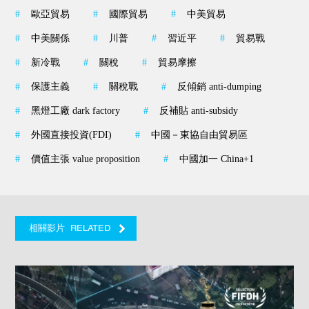
#
歐亞貿易
#
國際貿易
#
中美貿易
#
中美關係
#
川普
#
習近平
#
貿易戰
#
新冷戰
#
關稅
#
貿易摩擦
#
保護主義
#
關稅戰
#
反傾銷 anti-dumping
#
黑燈工廠 dark factory
#
反補貼 anti-subsidy
#
外國直接投資(FDI)
#
中國－東協自由貿易區
#
價值主張 value proposition
#
中國加一 China+1
RELATED
相關影片