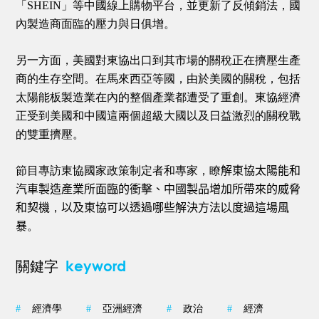
「SHEIN」等中國線上購物平台，並更新了反傾銷法，國
內製造商面臨的壓力與日俱增。
另一方面，美國對東協出口到其市場的關稅正在擠壓生產
商的生存空間。在馬來西亞等國，由於美國的關稅，包括
太陽能板製造業在內的整個產業都遭受了重創。東協經濟
正受到美國和中國這兩個超級大國以及日益激烈的關稅戰
的雙重擠壓。
節目專訪東協國家政策制定者和專家，瞭
解東協太陽能和
汽車製造產業所面臨的衝擊、中國製品增加所帶來的威脅
和契機
，
以及東協可以透過哪些解決方法
以
度過這場風
暴
。
keyword
關鍵字
#
經濟學
#
亞洲經濟
#
政治
#
經濟