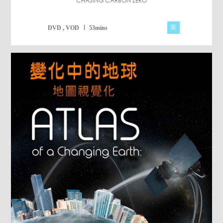
CHASING CARBON ZERO
英
DVD , VOD
53mins