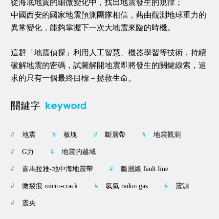
從海底地質的細微變化中，
找出地震發生的規律；
中國西安的國家地震預測團隊相信，藉由觀測地球重力的
異常變化，
能夠掌握下一次大地震來臨的時機。
這群「地震偵探」利用人工智慧、機器學習等技術，持續
破解地震的密碼，
試圖解開地震即將發生的關鍵線索，追
求的只有一個最終目標－拯救生命。
keyword
關鍵字
#
地震
#
板塊
#
斷層帶
#
地震觀測
#
G力
#
地震的越域
#
喜馬拉雅-地中海地震帶
#
斷層線 fault line
#
微裂痕 micro-crack
#
氡氣 radon gas
#
震源
#
震央