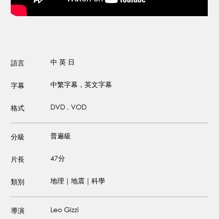
中
英
日
語言
中繁字幕，英文字幕
字幕
DVD , VOD
格式
普遍級
分級
47分
片長
地理｜地震｜科學
類別
Leo Gizzi
導演