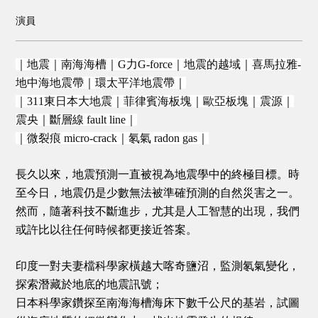
演員
｜地震｜南海海槽｜G力G-force｜地震的越域｜喜馬拉雅-
地中海地震帶｜環太平洋地震帶｜
｜311東日本大地震｜菲律賓海板塊｜歐亞板塊｜震源｜
震央｜斷層線 fault line｜
｜微裂痕 micro-crack｜氡氣 radon gas｜
長久以來，地震預測一直被視為地震學中的終極目標。
時
至今日，地震仍是少數無法被準確預測的自然災害之一。
然而，隨著科技不斷進步，尤其是人工智慧的出現，
我們
或許比以往任何時候都更接近答案。
印度一對夫妻檔科學家橫越大喀奇鹽沼，監測氡氣變化，
探索潛藏於地底的地震訊號；
日本科學家鑽探至南海海槽海床下數千公尺的基岩，試圖