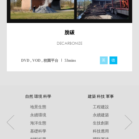
脫碳
DECARBONIZE
英
德
DVD , VOD , 校園平台
53mins
自然 環境 科學
建築 科技 軍事
地景生態
工程建設
永續環境
永續建築
海洋生態
生技創新
基礎科學
科技應用